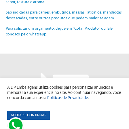
sabor, textura e aroma.
São indicadas para carnes, embutidos, massas, laticínios, mandiocas
descascadas, entre outros produtos que pedem maior selagem.
Para solicitar um orçamento, clique em "Cotar Produto" ou fale
conosco pelo whatsapp.
COTAR PRODUTO
A DP Embalagens utiliza cookies para personalizar anúncios e
melhorar a sua experiência no site. Ao continuar navegando, você
concorda com a nossa
Politicas de Privacidade
.
ACEITAR E CONTINUAR
© DP Embalagens 2022 - Todos os direitos Reservados.
Uma empresa agenciada por: